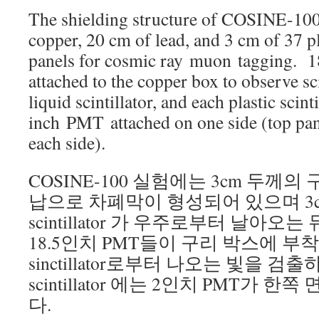
The shielding structure of COSINE-100
copper, 20 cm of lead, and 3 cm of 37 pla
panels for cosmic ray muon tagging. 
attached to the copper box to observe sci
liquid scintillator, and each plastic scinti
inch PMT attached on one side (top pa
each side).
COSINE-100 실험에는 3cm 두께의
납으로 차폐막이 형성되어 있으며 3cm 
scintillator 가 우주로부터 날아
18.5인치 PMT들이 구리 박스에 부착되서
sinctillator로부터 나오는 빛을 검출하
scintillator 에는 2인치 PMT가 
다.