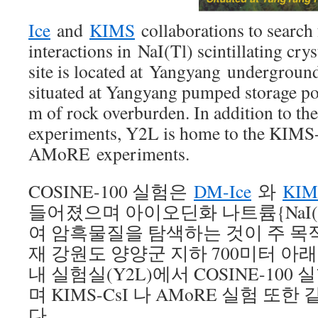
Ice
and
KIMS
collaborations to search 
interactions in NaI(Tl) scintillating cry
site is located at Yangyang undergroun
situated at Yangyang pumped storage po
m of rock overburden. In addition to 
experiments, Y2L is home to the KIMS
AMoRE experiments.
COSINE-100 실험은
DM-Ice
와
KIM
들어졌으며 아이오딘화 나트륨{NaI(T
여 암흑물질을 탐색하는 것이 주 목
재 강원도 양양군 지하 700미터 아
내 실험실(Y2L)에서 COSINE-10
며 KIMS-CsI 나 AMoRE 실험 또
다.