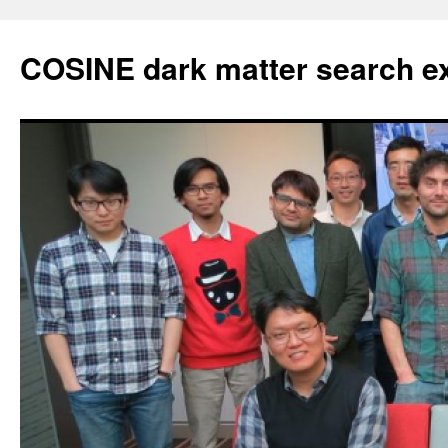
Skip
to
COSINE dark matter search e
content